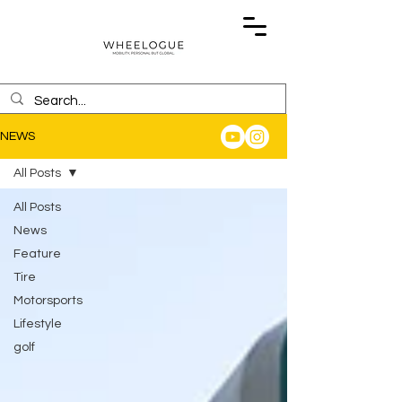
NEWS
All Posts
All Posts
News
Feature
Tire
Motorsports
Lifestyle
golf