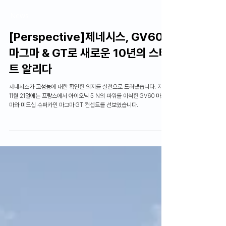
한명륜 기자
2025년 11월 26일
6분 분량
News
[Perspective]제네시스, GV60
마그마 & GT로 새로운 10년의 스타
트 알리다
제네시스가 고성능에 대한 확연한 의지를 실천으로 드러냈습니다. 지난
11월 21일에는 프랑스에서 아이오닉 5 N의 파워를 이식한 GV60 마그
마와 미드십 슈퍼카인 마그마 GT 컨셉트를 선보였습니다.