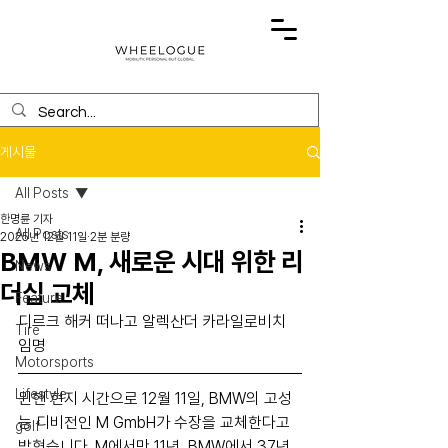
게시물
All Posts
한명륜 기자
All Posts
2025년 12월 11일
2분 분량
BMW M, 새로운 시대 위한 리
News
더십 교체
Feature
디르크 해커 떠나고 알렉산더 카라일로비치 
Tire
임명
Motorsports
Lifestyle
뮌헨 현지 시간으로 12월 11일, BMW의 고성
능 디비전인 M GmbH가 수장을 교체한다고 
golf
밝혔습니다. M에서만 11년, BMW에서 37년