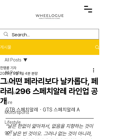
게시물
All Posts
한명륜 기자
All Posts
2025년 5월 1일
4분 분량
그 어떤 페라리보다 날카롭다, 페
News
라리 296 스페치알레 라인업 공
Feature
개
Tire
GTB 스페치알레・GTS 스페치알레 A
Motorsports
Lifestyle
“날은 한없이 얇아져서, 없음을 지향하는 것이
golf
오. 날은 빈 것이오. 그러나 없는 것이 아니라, 