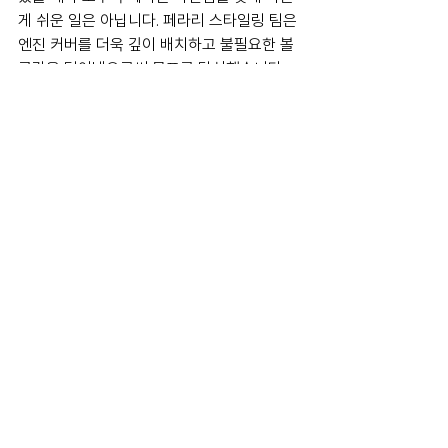
게 쉬운 일은 아닙니다. 페라리 스타일링 팀은 
엔진 커버를 더욱 깊이 배치하고 불필요한 볼
륨감을 덜어냄으로써 목표를 달성했습니다. 
보다 트랙 지향형 머신에 가까운 감각을 갖게 
된 것이죠.
296 스페치알레는 베르데 뉘르부르크링
(Verde Nürburgring) 즉 그린 뉘르부르크링
이며 스페치알레 A는 로쏘 디노(Rosso Dino)
입니다. 디노는 6기통 페라리를 가리키는 이
름이자, 젊은 나이에 세상을 떠난 엔초 페라리
의 아들 디노를 기린 것으로도 유명하죠. 레이
스카처럼 차량의 전후를 연결하는 하나 혹은 
두 개의 세로 스트라이프 패턴을 선택할 수 있
는데, 두 차 모두 이번에 처음으로 화이트 리버
리를 선택할 수 있게 됐고, 0에서 99까지의 
숫자도 고를 수 있게 됐습니다.