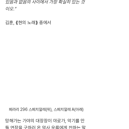
있음과 없음의 사이에서 가장 확실히 있는 것
이오.”
김훈, ⟪현의 노래⟫ 중에서
페라리 296 스페치알레(위), 스페치알레 A(아래)
망해가는 가야의 대장장이 야로가, 악기를 만
들 연장을 구하러 온 악사 우륵에게 전하는 말