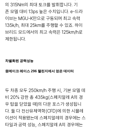
의 315Nm의 최대 토크를 발휘합니다. 기
존 모델 대비 13ps 높은 수치입니다. e-드라
이브는 MGU-K만으로 구동되며 최고 속력 
135k/h, 최대 25km를 주행할 수 있죠. 하이
브리드 모드에서의 최고 속력은 125km/h로 
제한됩니다.
차별화된 공력성능
원메이크 레이스 296 챌린지에서 얻은 데이터
두 차종 모두 250km/h 주행 시, 기본 모델 데
비 20% 강한 총 435kg(스페치알레 A의 경
우 탑을 닫았을 때)의 다운 포스가 생성됩니
다. 둘 다 전산유체역학(CFD)에 의한 시뮬레
이션이 적용됐는데 스페치알레의 경우에는 스
타일과 공력 성능, 스페치알레 A의 경우에는 