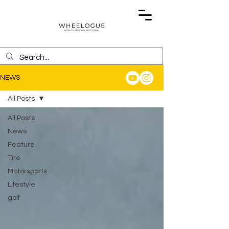
NEWS
All Posts
All Posts
News
Feature
Tire
Motorsports
Lifestyle
golf