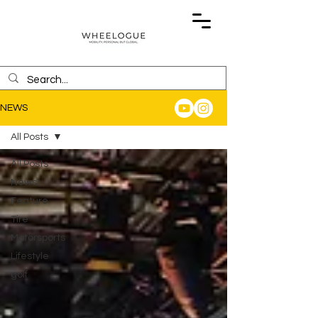
NEWS
All Posts
All Posts
News
Feature
Tire
Motorsports
Lifestyle
golf