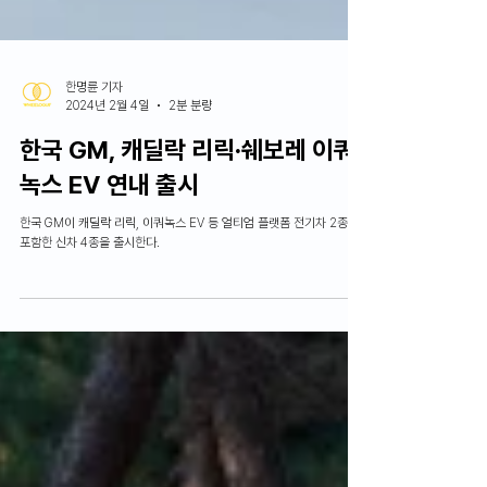
한명륜 기자
2024년 2월 4일
2분 분량
한국 GM, 캐딜락 리릭∙쉐보레 이쿼
녹스 EV 연내 출시
한국 GM이 캐딜락 리릭, 이쿼녹스 EV 등 얼티엄 플랫폼 전기차 2종을
포함한 신차 4종을 출시한다.