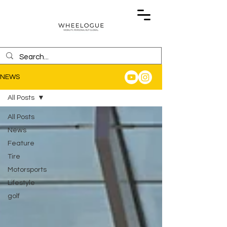
NEWS
All Posts
All Posts
News
Feature
Tire
Motorsports
Lifestyle
golf