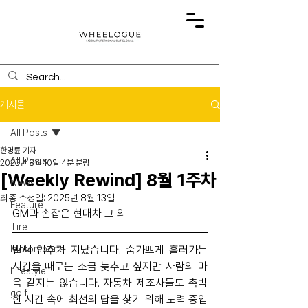
게시물
All Posts
한명륜 기자
All Posts
2025년 8월 10일
4분 분량
[Weekly Rewind] 8월 1주차
News
최종 수정일:
2025년 8월 13일
Feature
GM과 손잡은 현대차 그 외
Tire
Motorsports
벌써 입추가 지났습니다. 숨가쁘게 흘러가는 
시간을 때로는 조금 늦추고 싶지만 사람의 마
Lifestyle
음 같지는 않습니다. 자동차 제조사들도 촉박
golf
한 시간 속에 최선의 답을 찾기 위해 노력 중입