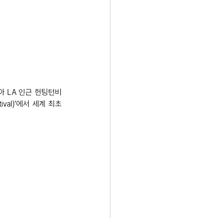
아 LA 인근 헌팅턴비
ival)’에서 세계 최초