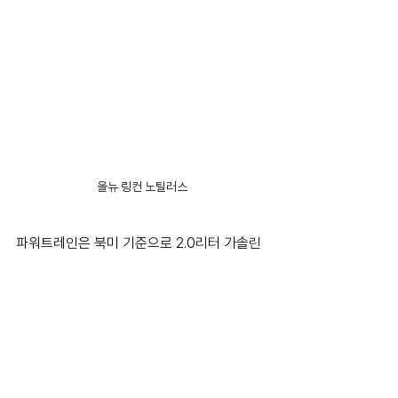
올뉴 링컨 노틸러스
파워트레인은 북미 기준으로 2.0리터 가솔린 
터보와 2.0리터 하이브리드가 제공되고 있다. 
상세 파워트레인과 국내 인증 제원은 공식 출
시를 통해 제공될 예정이다.
올-뉴 링컨 노틸러스의 가격은 7,740만 원(부
가세 포함, 개별소비세 5.0% 적용)이다. 자세
한 내용은 링컨코리아 공식 딜러사 전시장, 링