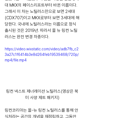
대 MKX의 페이스리프트부터 바뀐 이름이다. 
그래서 이 차는 노틸러스만으로 보면 2세대
(CDX707)이고 MKX로부터 보면 3세대에 해
당한다. 국내에 노틸러스라는 이름으로 정식 
출시된 것은 2019년. 따라서 올 뉴 링컨 노틸
러스는 완전 변경 차종이다. 
https://video.wixstatic.com/video/adb7fb_c2
3a27c1f6414b3e8d264feb19539468/720p/
mp4/file.mp4
링컨 넥스트 제너레이션 노틸러스(영상은 북
미 사양 제트 패키지)
링컨코리아는 올-뉴 링컨 노틸러스를 통해 안
식처라는 공간의 개념을 재정립하고, 그동안 