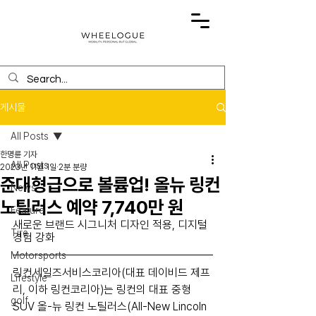
게시물
All Posts
한명륜 기자
All Posts
2023년 11월 1일
2분 분량
준대형급으로 볼륨업! 올뉴 링컨
News
노틸러스 예약 7,740만 원
Feature
새로운 브랜드 시그니처 디자인 적용, 디지털 
Tire
경험 강화
Motorsports
링컨세일즈서비스코리아(대표 데이비드 제프
Lifestyle
리, 이하 링컨코리아)는 링컨의 대표 중형 
golf
SUV 올-뉴 링컨 노틸러스(All-New Lincoln 