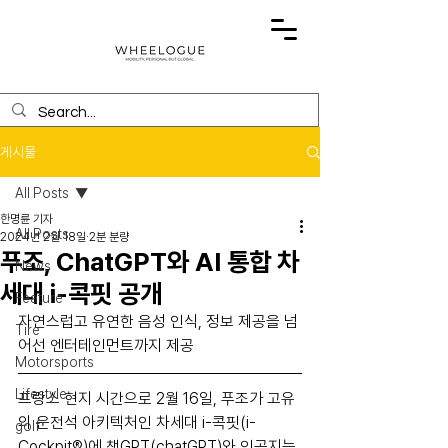
게시물
All Posts
한명륜 기자
All Posts
2024년 2월 18일
2분 분량
푸조, ChatGPT와 AI 통합 차
News
세대 i-콕핏 공개
Feature
자연스럽고 유연한 음성 인식, 정보 제공을 넘
Tire
어선 엔터테인먼트까지 제공
Motorsports
Lifestyle
프랑스 현지 시간으로 2월 16일, 푸조가 고유
의 운전석 아키텍처인 차세대 i-콕핏(i-
golf
Cockpit®)에 챗GPT(chatGPT)와 인공지능