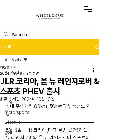
게시물
All Posts
한명륜 기자
All Posts
2024년 8월 9일
3분 분량
JLR 코리아, 올 뉴 레인지로버 &
News
스포츠 PHEV 출시
Feature
최종 수정일:
2024년 10월 10일
Tire
최대 주행거리 80km, 50kW급속 충전도 가
Motorsports
능
Lifestyle
8월 8일, JLR 코리아(대표 로빈 콜건)가 올 
golf
뉴 레인지로버와 올 뉴 레인지로버 스포츠의 