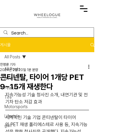
게시물
All Posts
한명륜 기자
All Posts
2024년 2월 20일
1분 분량
콘티넨탈, 타이어 1개당 PET
News
9~15개 재생한다
Feature
지속가능성 기술 청사진 소개, 내연기관 및 전
Tire
기차 탄소 저감 효과
Motorsports
Lifestyle
세계적인 기술 기업 콘티넨탈이 타이어
의 PET 재생 폴리에스테르 사용 등, 지속가능
golf
성을 향한 청사진을 공개했다. 지속가능성