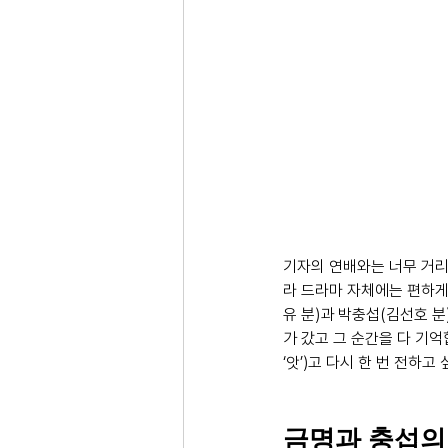
기자의 연배와는 너무 거리
라 드라마 자체에는 편하게
유 분)과 박충섭(김선호 
가 갔고 그 순간을 다 기억
‘앗’)고 다시 한 번 전하고
금명과 충섭의