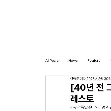
All Posts
News
Feature
한명륜 기자
2025년 3월 30
[40년 전
레스토
<폭싹 속았수다> 금명과