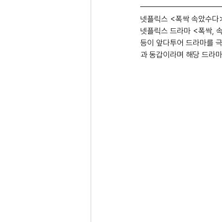
넷플릭스 <폭싹 속았수다
넷플릭스 드라마 <폭싹, 
등이 앞다투어 드라마를 극
과 동갑이라며 해당 드라마