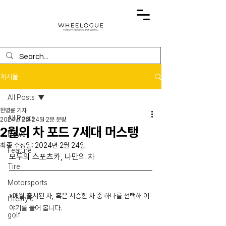
게시물
All Posts
한명륜 기자
All Posts
2024년 2월 24일
2분 분량
2월의 차 포드 7세대 머스탱
News
최종 수정일:
2024년 2월 24일
Feature
모두의 스포츠카, 나만의 차
Tire
Motorsports
※매월 출시된 차, 혹은 시승한 차 중 하나를 선택해 이
Lifestyle
야기를 풀어 봅니다.
golf