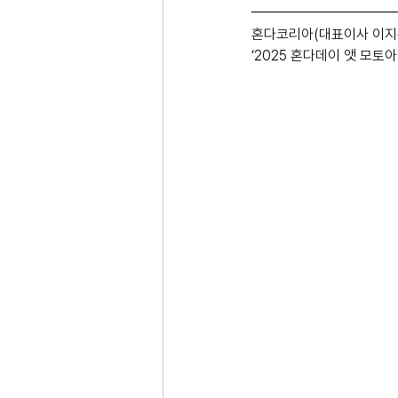
혼다코리아(대표이사 이지홍
‘2025 혼다데이 앳 모토아레