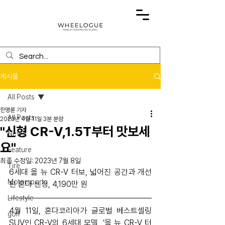
게시물
All Posts
한명륜 기자
All Posts
2023년 4월 11일
3분 분량
"신형 CR-V,1.5T부터 맛보세
News
요"
Feature
최종 수정일:
2023년 7월 8일
Tire
6세대 올 뉴 CR-V 터보, 넓어진 공간과 개선
Motorsports
된 혼다 센싱, 4,190만 원
Lifestyle
4월 11일, 혼다코리아가 글로벌 베스트셀링 
golf
SUV인 CR-V의 6세대 모델, ‘올 뉴 CR-V 터