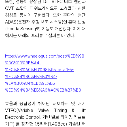
또한, 성능이 향상된 1.5L VTEC 터보 엔진과 
CVT 조합의 파워트레인으로 고효율과 친환
경성을 동시에 구현했다. 또한 혼다의 첨단 
ADAS(운전자 주행 보조 시스템)인 혼다 센싱
(Honda Sensing®) 기능도 개선됐다. 이에 대
해서는 아래의 프리뷰로 살펴본 바 있다. 
https://www.wheelogue.com/post/%ED%98
%BC%EB%8B%A4-
%EC%8B%A0%ED%98%95-cr-v-1-5-
%ED%84%B0%EB%B3%B4-
%EA%B0%84%EB%9E%B5-
%ED%94%84%EB%A6%AC%EB%B7%B0
효율과 응답성이 뛰어난 터보차저 및 배기 
VTEC(Variable Valve Timing & Lift 
Electronic Control, 가변 밸브 타이밍 리프트 
기구) 를 장착한 1.5리터(1,498cc) 가솔린 터