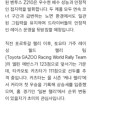
된 벤투스 Z210은 우수한 배수 성능과 안정적
인 접지력을 발휘합니다. 두 제품 모두 연속 코
너 구간과 급변하는 노면 환경에서도 일관
된 그립력을 유지하며 드라이버들의 안정적
인 레이스 운영을 뒷받침할 예정입니다.
직전 포르투갈 랠리 이후, 토요타 가주 레이
싱 월드 랠리 팀
(Toyota GAZOO Racing World Rally Team
)의 엘핀 에반스가 123점으로 앞서가는 가운
데, 타카모토 카츠타가 111점으로 선두를 추
격 중입니다. 카츠타는 올 시즌 ‘케냐 랠리’에
서 커리어 첫 우승을 기록해 상승세를 입증했
으며, 홈 경기인 ‘일본 랠리’에서 순위 변동
이 있을지가 초미의 관심사입니다.