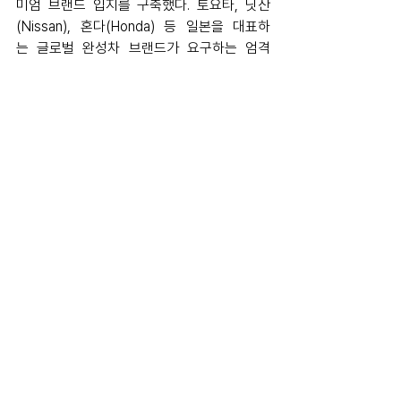
미엄 브랜드 입지를 구축했다. 토요타, 닛산
(Nissan), 혼다(Honda) 등 일본을 대표하
는 글로벌 완성차 브랜드가 요구하는 엄격
한 기술 요건을 충족, 브랜드 주력 차종에 신차
용 타이어 공급을 확대하며 핵심 조력자로
서 위상을 지속 강화해 나가고 있습니다. 특
히 한국타이어는 지난 4월, 혼다 북미 법인으
로부터 2025 우수 공급업체로 선정되기도 했
습니다.
hankooktire
wrc
japan
rally
Tire
전체 보기
최근 게시물