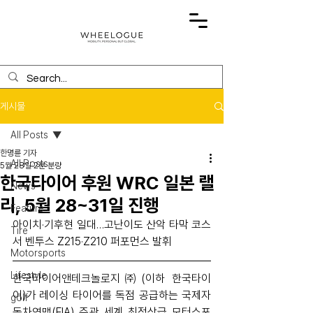
게시물
All Posts
한명륜 기자
All Posts
5월 28일
2분 분량
한국타이어 후원 WRC 일본 랠
News
리, 5월 28~31일 진행
Feature
아이치·기후현 일대…고난이도 산악 타막 코스
Tire
서 벤투스 Z215·Z210 퍼포먼스 발휘
Motorsports
Lifestyle
한국타이어앤테크놀로지㈜(이하 한국타이
어)가 레이싱 타이어를 독점 공급하는 국제자
golf
동차연맹(FIA) 주관 세계 최정상급 모터스포