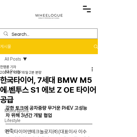
게시물
All Posts
한명륜 기자
All Posts
2024년 10월 16일
2분 분량
한국타이어, 7세대 BMW M5
News
에 벤투스 S1 에보 Z OE 타이어
Feature
공급
Tire
강한 토크에 공차중량 무거운 PHEV 고성능
Motorsports
차 위해 3년간 개발 협업
Lifestyle
golf
한국타이어앤테크놀로지㈜(대표이사 이수