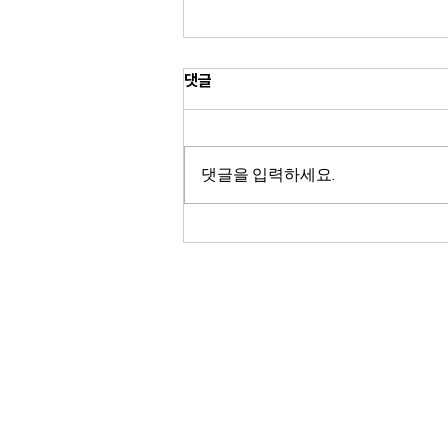
댓글
댓글을 입력하세요.
포뮬러 E 12번째 시즌, 한국타이
어 타이틀 스폰서 첫 라운드 멕시
코시티 개최