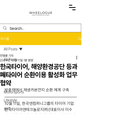
게시물
All Posts
한명륜 기자
All Posts
2024년 10월 11일
1분 분량
한국타이어, 해양환경공단 등과
News
폐타이어 순환이용 활성화 업무
Feature
협약
Tire
방충재에서 재생카본깐지 순환 체계 구축
Motorsports
Lifestyle
10월 11일, 한국앤컴퍼니그룹의 타이어 기업 
golf
한국타이어앤테크놀로지㈜(대표이사 이수