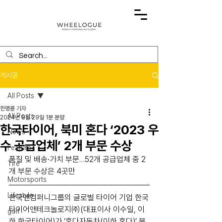
게시물
All Posts
한명륜 기자
All Posts
2024년 8월 29일
1분 분량
한국타이어, 북미 혼다 ‘2023 우
News
수 공급업체’ 2개 부문 수상
Feature
품질 및 배송∙가치 부문…52개 공급업체 중 2
Tire
개 부문 수상은 4곳만
Motorsports
Lifestyle
한국앤컴퍼니그룹의 글로벌 타이어 기업 한국
타이어앤테크놀로지㈜(대표이사 이수일, 이
golf
하 한국타이어)가 ‘혼다자동차(이하 혼다)’ 북