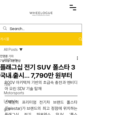
게시물
All Posts
한명륜 기자
All Posts
7월 2일
3분 분량
플래그십 전기 SUV 폴스타 3
News
국내 출시… 7,790만 원부터
Feature
800V 아키텍처 기반의 초급속 충전과 엔비디
Tire
아 오린 SDV 기술 탑재
Motorsports
Lifestyle
스웨덴의 프리미엄 전기차 브랜드 폴스타
(Polestar)가 브랜드의 최고 정점에 위치하는 
golf
플래그십 전기 퍼포먼스 SUV, '폴스