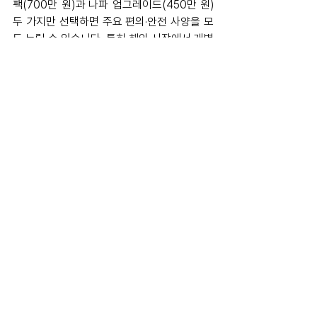
팩(700만 원)과 나파 업그레이드(450만 원) 
두 가지만 선택하면 주요 편의·안전 사양을 모
두 누릴 수 있습니다. 특히 해외 시장에서 개별 
옵션이었던 듀얼 챔버 에어서스펜션을 국내에
는 듀얼 모터 트림부터 기본 탑재하고, 클라이
밋 팩과 1.3메가픽셀 LED 헤드라이트를 플러
스 팩에 포함했습니다.
국내 고객의 소유 경험을 높이기 위한 서비스 
프로그램도 파격적으로 구성했습니다. 5년 또
는 10만 km 일반 보증 및 소모품 교체 무상 지
원을 시작으로, 고전압 배터리는 8년 또는 16
만 km까지 보증합니다. 여기에 더해 15년 무
상 무선 소프트웨어 업데이트(OTA)와 3년 무
상 LTE 서비스를 기본으로 묶어 유지 관리 부
담을 대폭 낮췄습니다.
폴스타코리아 함종성 대표는 "폴스타 3는 브
랜드 특유의 미니멀 디자인과 강력한 퍼포먼