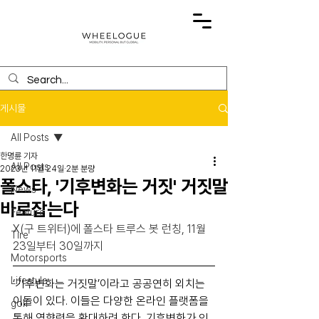
게시물
All Posts
한명륜 기자
All Posts
2023년 11월 24일
2분 분량
폴스타, '기후변화는 거짓' 거짓말
News
바로잡는다
Feature
X(구 트위터)에 폴스타 트루스 봇 런칭, 11월 
Tire
23일부터 30일까지
Motorsports
Lifestyle
‘기후변화는 거짓말’이라고 공공연히 외치는 
이들이 있다. 이들은 다양한 온라인 플랫폼을 
golf
통해 영향력을 확대하려 한다. 기후변화가 인