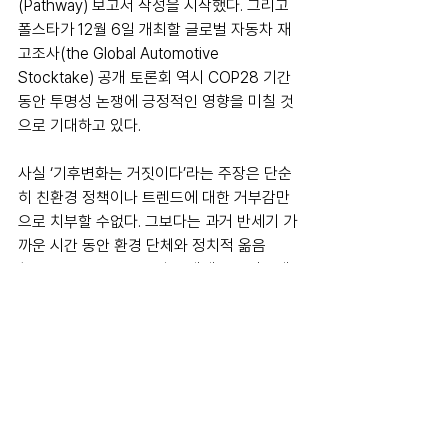
(Pathway) 보고서 작성을 시작했다. 그리고 
폴스타가 12월 6일 개최할 글로벌 자동차 재
고조사(the Global Automotive 
Stocktake) 공개 토론회 역시 COP28 기간 
동안 투명성 논쟁에 긍정적인 영향을 미칠 것
으로 기대하고 있다.
사실 ‘기후변화는 거짓이다’라는 주장은 단순
히 친환경 정책이나 트렌드에 대한 거부감만
으로 치부할 수없다. 그보다는 과거 반세기 가
까운 시간 동안 환경 단체와 정치적 옮음
(political correctness)를 내세우는 이들에 
대한 적대감이 누적된 결과이며 특히 이산화
탄소를 많이 배출하는 전통 제조업이나 농업 
종사자 등 현재 어려운 위치에 몰린 이들의 원
성에 가깝다. 즉 ‘기후변화 부정’은 이성적인 
주장이 아니라 정서적 선동에 가까운 영역이
다. 과연 폴스타 트루스 봇이 짧은 시간 안에 
뒤틀린 욕망의 억하심정을 얼마나 설득할 수 