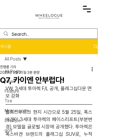
게시물
All Posts
한명륜 기자
All Posts
2023년 5월 25일
3분 분량
Q7, 카이엔 안부럽다!
News
VW, 3세대 투아렉 F/L 공개, 플래그십다운 면
Feature
모 강화
Tire
Motorsports
볼프스부르크 현지 시간으로 5월 25일, 폭스
바겐이 3세대 투아렉의 페이스리프트(부분변
Lifestyle
경) 모델을 글로벌 시장에 공개했다. 투아렉은 
golf
폭스바겐 브랜드의 플래그십 SUV로, 누적 