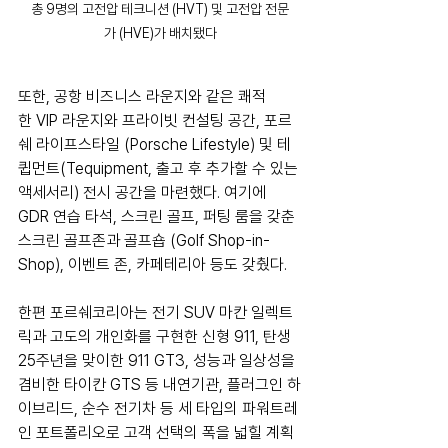
총 9명의 고전압 테크니션 (HVT) 및 고전압 전문
가 (HVE)가 배치됐다
또한, 공항 비즈니스 라운지와 같은 쾌적
한 VIP 라운지와 프라이빗 컨설팅 공간, 포르
쉐 라이프스타일 (Porsche Lifestyle) 및 테
큅먼트(Tequipment, 출고 후 추가할 수 있는 
액세서리) 전시 공간을 마련했다. 여기에 
GDR 연습 타석, 스크린 골프, 퍼팅 룸을 갖춘 
스크린 골프존과 골프숍 (Golf Shop-in-
Shop), 이벤트 존, 카페테리아 등도 갖췄다.
한편 포르쉐코리아는 전기 SUV 마칸 일렉트
릭과 고도의 개인화를 구현한 신형 911, 탄생 
25주년을 맞이한 911 GT3, 성능과 일상성을 
겸비한 타이칸 GTS 등 내연기관, 플러그인 하
이브리드, 순수 전기차 등 세 타입의 파워트레
인 포트폴리오로 고객 선택의 폭을 넓힐 계획