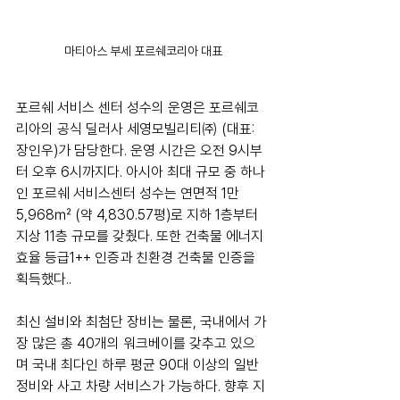
마티아스 부세 포르쉐코리아 대표
포르쉐 서비스 센터 성수의 운영은 포르쉐코
리아의 공식 딜러사 세영모빌리티㈜ (대표: 
장인우)가 담당한다. 운영 시간은 오전 9시부
터 오후 6시까지다. 아시아 최대 규모 중 하나
인 포르쉐 서비스센터 성수는 연면적 1만 
5,968㎡ (약 4,830.57평)로 지하 1층부터 
지상 11층 규모를 갖췄다. 또한 건축물 에너지 
효율 등급1++ 인증과 친환경 건축물 인증을 
획득했다..
최신 설비와 최첨단 장비는 물론, 국내에서 가
장 많은 총 40개의 워크베이를 갖추고 있으
며 국내 최다인 하루 평균 90대 이상의 일반 
정비와 사고 차량 서비스가 가능하다. 향후 지