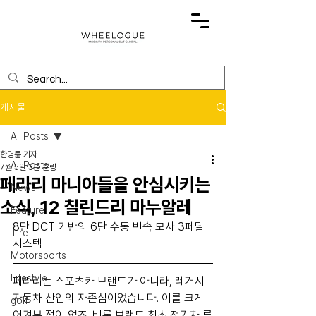
게시물
All Posts
한명륜 기자
All Posts
7월 5일
3분 분량
페라리 마니아들을 안심시키는
News
소식, 12 칠린드리 마누알레
Feature
8단 DCT 기반의 6단 수동 변속 모사 3페달 
Tire
시스템
Motorsports
Lifestyle
페라리는 스포츠카 브랜드가 아니라, 레거시 
자동차 산업의 자존심이었습니다. 이를 크게 
golf
어겨본 적이 없죠. 비록 브랜드 최초 전기차 루