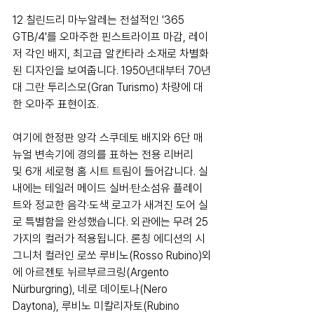
12 칠린드리 마누알레는 전설적인 '365 
GTB/4'를 오마주한 핀스트라이프 마감, 레이
저 각인 배지, 최고급 알칸타라 소재로 차별화
된 디자인을 보여줍니다. 1950년대부터 70년
대 그란 투리스모(Gran Turismo) 차량에 대
한 오마주 표현이죠.
여기에 한정판 양각 스쿠데토 배지와 6단 매
뉴얼 변속기에 경의를 표하는 전용 리버리 
및 6개 세로형 홈 시트 트림이 들어갑니다. 실
내에는 테일러 메이드 실버·탄소섬유 플레이
트와 정교한 음각·도색 로고가 새겨진 도어 실
로 특별함을 완성했습니다. 외관에는 무려 25
가지의 컬러가 적용됩니다. 론칭 에디션의 시
그니처 컬러인 로쏘 루비노(Rosso Rubino)외
에 아르젠토 뉘르부르크링(Argento 
Nürburgring), 네로 데이토나(Nero 
Daytona), 루비노 미칼리자토(Rubino 