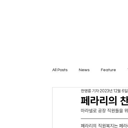
All Posts
News
Feature
한명륜 기자
2023년 12월 6일
페라리의 
마라넬로 공장 직원들을 위한
페라리의 직원복지는 페라리