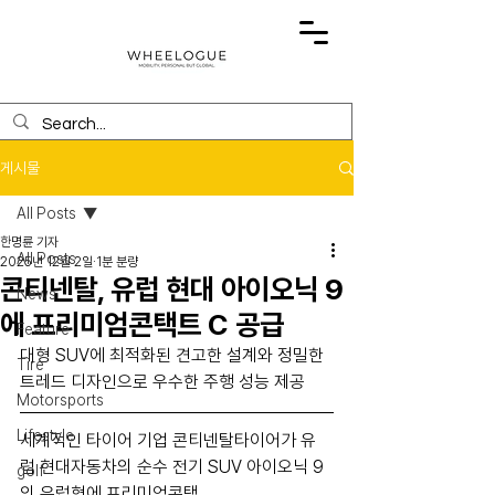
게시물
All Posts
한명륜 기자
All Posts
2025년 12월 2일
1분 분량
콘티넨탈, 유럽 현대 아이오닉 9
News
에 프리미엄콘택트 C 공급
Feature
대형 SUV에 최적화된 견고한 설계와 정밀한 
Tire
트레드 디자인으로 우수한 주행 성능 제공
Motorsports
Lifestyle
세계적인 타이어 기업 콘티넨탈타이어가 유
럽 현대자동차의 순수 전기 SUV 아이오닉 9
golf
의 유럽형에 프리미엄콘택