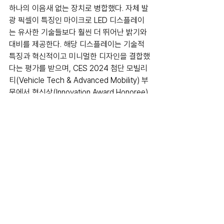
하나의 이음새 없는 장치로 병합했다. 자체 발
광 픽셀이 특징인 마이크로 LED 디스플레이
는 유사한 기술들보다 훨씬 더 뛰어난 밝기와 
대비를 제공한다. 해당 디스플레이는 기술적 
특징과 혁신적이고 미니멀한 디자인을 결합했
다는 평가를 받으며, CES 2024 첨단 모빌리
티(Vehicle Tech & Advanced Mobility) 부
문에서 혁신상(Innovation Award Honoree)
을 수상했다.
한편, 콘티넨탈은 1월 9일부터 12일까지 라스
베가스에서 개최되는 CES 2024에 참가한
다. 콘티넨탈은 라스베가스 컨벤션 센터 맞은
편에 위치한 센트럴 플라자 내 마련된 전용 부
스에서 도로부터 클라우드까지 아우르는 다양
한 최신 모빌리티 기술들을 선보일 예정이다.
2024
continental
exhibition
ces
tech
interior
display
News