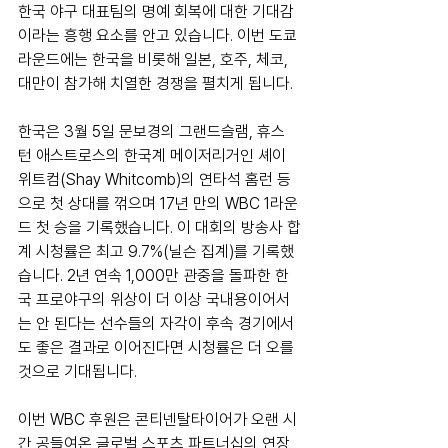
한국 야구 대표팀의 명예 회복에 대한 기대감
이라는 흥행 요소를 안고 있습니다. 이번 도쿄 
라운드에는 한국을 비롯해 일본, 호주, 체코, 
대만이 참가해 치열한 경쟁을 펼치게 됩니다.
한국은 3월 5일 문보경의 그랜드슬램, 휴스
턴 애스트로스의 한국계 메이저리거인 셰이 
위트컴(Shay Whitcomb)의 연타석 홈런 등
으로 첫 상대를 꺾으며 17년 만의 WBC 1라운
드 첫 승을 기록했습니다. 이 대회의 방송사 합
계 시청률은 최고 9.7%(닐슨 집계)를 기록했
습니다. 2년 연속 1,000만 관중을 돌파한 한
국 프로야구의 위상이 더 이상 국내용이어서
는 안 된다는 선수들의 자각이 후속 경기에서
도 좋은 결과로 이어진다면 시청률은 더 오를 
것으로 기대됩니다.
이번 WBC 후원은 콘티넨탈타이어가 오랜 시
간 공들여온 글로벌 스포츠 파트너십의 연장