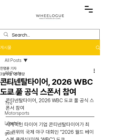
게시물
All Posts
한명륜 기자
All Posts
3월 6일
1분 분량
콘티넨탈타이어, 2026 WBC
News
도쿄 풀 공식 스폰서 참여
Feature
콘티넨탈타이어, 2026 WBC 도쿄 풀 공식 스
Tire
폰서 참여
Motorsports
Lifestyle
세계적인 타이어 기업 콘티넨탈타이어가 최
고 권위의 국제 야구 대회인 “2026 월드 베이
golf
스볼 클래식(이하 ‘WBC’) 도쿄 