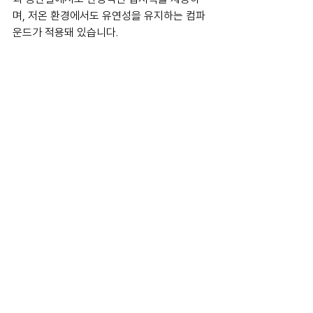
며, 저온 환경에서도 유연성을 유지하는 컴파
운드가 적용돼 있습니다.
콘티넨탈 윈터콘택트 TS 870 P
한편 콘티넨탈은 폭스바겐그룹을 포함해 현대
차, 테슬라 등 전 세계 판매량 기준 상위 20개 
전기차 제조사 중 17곳에 타이어를 공급하고 
있습니다.
tire
volkswagen
continental
Tire