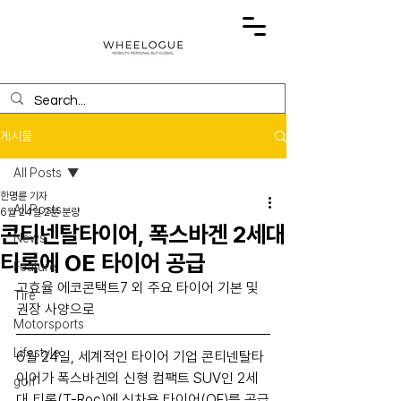
게시물
All Posts
한명륜 기자
All Posts
6월 24일
2분 분량
콘티넨탈타이어, 폭스바겐 2세대
News
티록에 OE 타이어 공급
Feature
고효율 에코콘택트7 외 주요 타이어 기본 및 
Tire
권장 사양으로
Motorsports
Lifestyle
6월 24일, 세계적인 타이어 기업 콘티넨탈타
이어가 폭스바겐의 신형 컴팩트 SUV인 2세
golf
대 티록(T-Roc)에 신차용 타이어(OE)를 공급