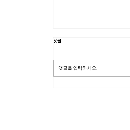
댓글
댓글을 입력하세요.
콘티넨탈, 타이어 고객 대상
‘2025 프리미엄 리워드 패키지’
진행