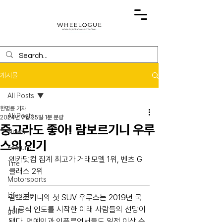
게시물
All Posts
한명륜 기자
All Posts
2024년 7월 25일
1분 분량
중고라도 좋아! 람보르기니 우루
News
스의 인기
Feature
엔카닷컴 집계 최고가 거래모델 1위, 벤츠 G 
Tire
클래스 2위
Motorsports
Lifestyle
람보르기니의 첫 SUV 우루스는 2019년 국
내 공식 인도를 시작한 이래 사람들의 선망이 
golf
됐다. 연예인과 인플루언서들도 일정 이상 수