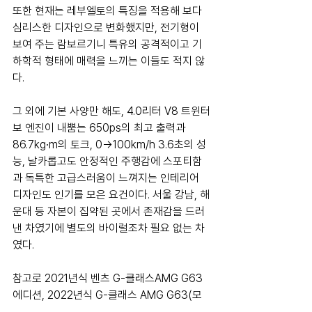
또한 현재는 레부엘토의 특징을 적용해 보다 
심리스한 디자인으로 변화했지만, 전기형이 
보여 주는 람보르기니 특유의 공격적이고 기
하학적 형태에 매력을 느끼는 이들도 적지 않
다.
그 외에 기본 사양만 해도, 4.0리터 V8 트윈터
보 엔진이 내뿜는 650ps의 최고 출력과 
86.7kg∙m의 토크, 0→100km/h 3.6초의 성
능, 날카롭고도 안정적인 주행감에 스포티함
과 독특한 고급스러움이 느껴지는 인테리어 
디자인도 인기를 모은 요건이다. 서울 강남, 해
운대 등 자본이 집약된 곳에서 존재감을 드러
낸 차였기에 별도의 바이럴조차 필요 없는 차
였다.
참고로 2021년식 벤츠 G-클래스AMG G63 
에디션, 2022년식 G-클래스 AMG G63(모
두 W463b) 이 각각 1억 9,380만원, 1