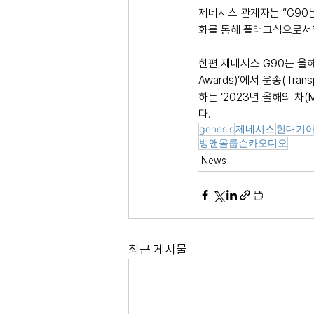
제네시스 관계자는 “G90
화를 통해 플래그십으로서의
한편 제네시스 G90는 올해 
Awards)’에서 운송(Tr
하는 ‘2023년 올해의 차(Mo
다.
genesis
제네시스
현대기
뱅앤올룹슨카오디오
News
최근 게시물