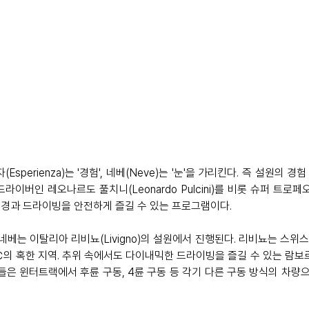
perienza)는 '경험', 네베(Neve)는 '눈'을 가리킨다. 즉 설원의 경
라이버인 레오나르도 풀치니(Leonardo Pulcini)를 비롯 슈퍼 트로
경과 드라이빙을 안전하게 즐길 수 있는 프로그램이다.
베는 이탈리아 리비뇨(Livigno)의 설원에서 진행된다. 리비뇨는 스위스
18℃의 혹한 지역. 추위 속에서도 다이내믹한 드라이빙을 즐길 수 있는 람보
객들은 윈터트랙에서 후륜 구동, 4륜 구동 등 각기 다른 구동 방식의 차량