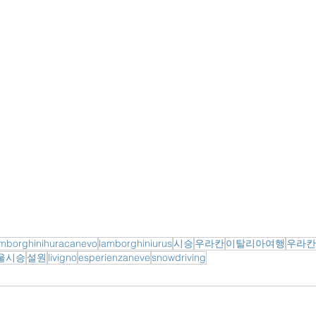
amborghinihuracanevo
lamborghiniurus
시승
우라칸
이탈리아여행
우라칸
울시승
설원
livigno
esperienzaneve
snowdriving