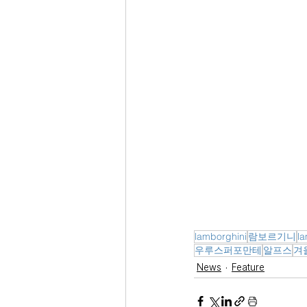
lamborghini
람보르기니
l
우루스퍼포만테
알프스
겨
News
Feature