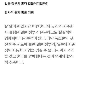
일본 정부의 혼다 길들이기일까?
전사적 위기 혹은 기회
잘 알려져 있지만 이번 혼다와 닛산의 지주회
사 설립은 일본 정부의 은근하고도 실질적인 
영향력이라는 분석이 많다. 대만 폭스콘의 닛
산 인수 시도에 놀란 일본 정부가, 일본의 자존
심인 자동차 기업을 넘길 수 없다는 위기 의식
을 갖고 혼다를 압박했다는 것이 업계의 합리
적 추측이다.
그러면 토요타가 아니라 왜 혼다가 이 십자가
를 져야 할 기업으로 지목됐을까? 표면적으로
는 일본 내 1위 기업에 대한 건전한 견제와 경
쟁 구도 구축이라는 의도가 있겠지만, 역사적
으로 일본 정부에 대해 저자세를 취하지 않은 
혼다에 대한 길들이기가 아닐까 한다. 1960년
대 알본 정부는 ‘특정산업진흥 임시조치법