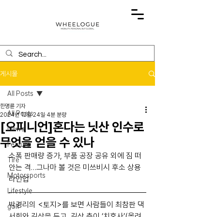
게시물
All Posts
한명륜 기자
All Posts
2024년 12월 24일
4분 분량
[오피니언]혼다는 닛산 인수로
News
무엇을 얻을 수 있나
Feature
소폭 판매량 증가, 부품 공장 공유 외에 짐 떠
Tire
안는 격…그나마 볼 것은 미쓰비시 후소 상용 
Motorsports
라인업
Lifestyle
박경리의 <토지>를 보면 사람들이 최참판 댁 
golf
서희와 길상을 두고, 길상 측이 ‘치혼사’(올려