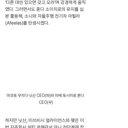
‘다른 대안 있으면 갖고 오라’며 강경하게 움직
였다. 그러면서도 혼다 소이치로의 유지를 십
분 활용해, 소니와 자율주행 전기차 아필라
(Afeelas)를 탄생시켰다.
마코토 우치다 닛산 CEO(좌)와 미베 토시히로 혼다 
CEO(우)
하지만 닛산, 미쓰비시 얼라이언스와 맺은 이
번 지주회사 설립 양해각서 아니 전단계에 착