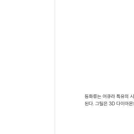
등화류는 어큐라 특유의 시케인
된다. 그릴은 3D 다이아