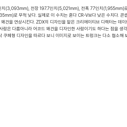
인치(3,093㎜), 전장 197.7인치(5,021㎜), 전폭 77인치(1,955㎜
,635㎜)로 무척 낮다. 실제로 이 수치는 혼다 CR-V보다 낮은 수치다.
 왜건을 연상시킨다. ZDX의 디자인을 맡은 크리에이티브 디렉터는 데이브 
 이 사람은 다름아니라 어코드 왜건을 디자인한 사람이기도 하다는 점을 생
워낙 쿠페형 디자인을 따르다 보니 이미지로 보이는 트렁크는 다소 협소해 