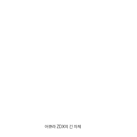
어큐라 ZDX의 긴 차체