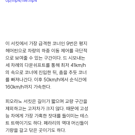
0p/mp4/file.mp4
이 서킷에서 가장 급격한 코너인 9번은 평지 
헤어핀으로 차량의 하중 이동 제어를 극단적
으로 보여줄 수 있는 구간이다. 드 시모내는 
세 차례의 다운쉬프트를 통해 최저 41km/h
의 속으로 코너에 진입한 뒤, 춤을 추듯 코너
를 빠져나간다. 이후 50km/h에서 순식간에 
160km/h까지 가속한다. 
피오라노 서킷은 길이가 짧으며 교량 구간을 
제외하고는 고저차가 크지 않다. 때문에 고성
능 차에게 가장 가혹한 잣대를 들이미는 테스
트 트랙이기도 하다. 페라리의 역대 머신들이 
기량을 갈고 닦은 곳이기도 하다. 