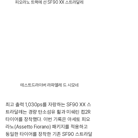
피오라노 트랙에 선 SF90 XX 스트라달레
테스트드라이버 라파엘레 드 시모네
최고 출력 1,030ps를 자랑하는 SF90 XX 스
트라달레는 경량 탄소섬유 휠과 미쉐린 컵2R 
타이어를 장착했다. 이번 기록은 아세토 피오
라노(Assetto Fiorano) 패키지를 적용하고 
동일한 타이어를 장착한 기존 SF90 스트라달