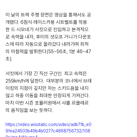
이 날의 트랙 주행 장면은 영상을 통해서도 공
개됐다. 6점식 레이스카용 시트벨트를 착용
한 드 시모네가 서킷으로 진입하고 본격적으
로 속력을 내자, 후미의 셧오프 거니가 다운포
스에 따라 자동으로 올라갔다 내려가며 최적
의 마찰력을 발휘한다(55~56초, 1분 46~47
초). 
서킷에서 가장 긴 직선 구간인  최고 속력은 
259km/h에 달한다.  대부분의 코너에서 브레
이킹의 지점이 깊지만 차는 스키드음을 내지 
않고 하중 이동을 최대한 안정되게 가져간다. 
마치 이번 시즌 포뮬러원에서 샤를 르클레르
의 움직임을 보는 듯하다. 
https://video.wixstatic.com/video/adb7fb_e0
9fea24503b49b4b0277c4868756732/108