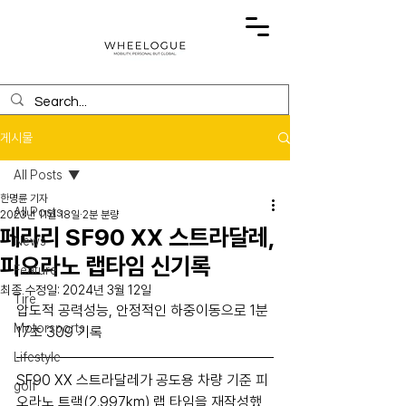
게시물
All Posts
한명륜 기자
All Posts
2023년 11월 18일
2분 분량
페라리 SF90 XX 스트라달레,
News
피오라노 랩타임 신기록
Feature
최종 수정일:
2024년 3월 12일
Tire
압도적 공력성능, 안정적인 하중이동으로 1분 
Motorsports
17초 309 기록
Lifestyle
SF90 XX 스트라달레가 공도용 차량 기준 피
golf
오라노 트랙(2.997km) 랩 타임을 재작성했