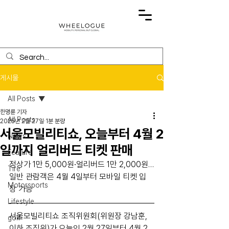
게시물
All Posts
한명륜 기자
All Posts
2025년 2월 27일
1분 분량
서울모빌리티쇼, 오늘부터 4월 2
News
일까지 얼리버드 티켓 판매
Feature
정상가 1만 5,000원∙얼리버드 1만 2,000원…
Tire
일반 관람객은 4월 4일부터 모바일 티켓 입
Motorsports
장 가능
Lifestyle
서울모빌리티쇼 조직위원회(위원장 강남훈, 
golf
이하 조직위)가 오늘인 2월 27일부터 4월 2