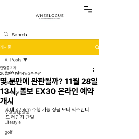
게시물
All Posts
한명륜 기자
All Posts
2023년 11월 14일
2분 분량
몇 분만에 완판될까? 11월 28일
News
13시, 볼보 EX30 온라인 예약
Feature
개시
Tire
최대 475km 주행 가능 싱글 모터 익스텐디
Motorsports
드 레인지 단일
Lifestyle
golf