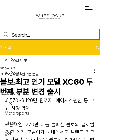
게시물
All Posts
한명륜 기자
All Posts
2025년 8월 5일
2분 분량
볼보 최고 인기 모델 XC60 두
News
번째 부분 변경 출시
Feature
6,570~9,120만 원까지, 에어서스펜션 등 고
Tire
급 사양 확대
Motorsports
Lifestyle
8월 4일, 270만 대를 돌파한 볼보의 글로벌 
최고 인기 모델이자 국내에서도 브랜드 최고 
golf
인기모델로 자리잡은 볼보의 XC60가 두 번