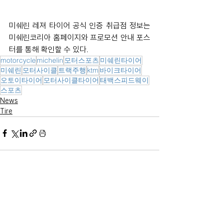
미쉐린 레져 타이어 공식 인증 취급점 정보는 
미쉐린코리아 홈페이지와 프로모션 안내 포스
터를 통해 확인할 수 있다.
motorcycle
michelin
모터스포츠
미쉐린타이어
미쉐린
모터사이클
트랙주행
ktm
바이크타이어
오토이타이어
모터사이클타이어
태백스피드웨이
스포츠
News
Tire
전체 보기
최근 게시물