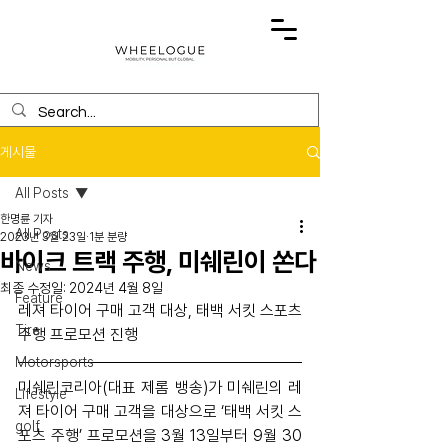
게시물
All Posts
한명륜 기자
All Posts
2023년 3월 23일
1분 분량
바이크 트랙 주행, 미쉐린이 쏜다
News
최종 수정일:
2024년 4월 8일
Feature
레져 타이어 구매 고객 대상, 태백 서킷 스포츠 
Tire
주행 프로모션 진행
Motorsports
미쉐린코리아(대표 제롬 뱅송)가 미쉐린의 레
Lifestyle
져 타이어 구매 고객을 대상으로 ‘태백 서킷 스
golf
포츠 주행’ 프로모션을 3월 13일부터 9월 30