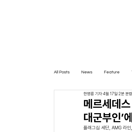
All Posts
News
Feature
한명륜 기자
4월 17일
2분 분
메르세데스 
대군부인’에
플래그십 세단, AMG 라인,