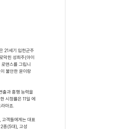
은 21세기 입헌군주
가로막힌 성희주(아이
파 로맨스를 그립니
것이 불안한 윤이랑
연출과 흥행 능력을 
한 시청률은 11일 에 
드라마죠.
, 고객들에게는 대표 
종(5대), 고성