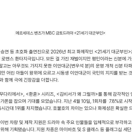
메르세데스 벤츠가 MBC 금토드라마 <21세기 대군부인>
공승연 등 초호화 출연진으로 2026년 최고 화제작인 <21세기 대군부인>
 로맨스 환타지극입니다. 모든 걸 가진 재벌이지만 평민이라는 신분에 
 말고는 아무것도 가지지 못한 이안대군(변우석 분)의 운명 개척 신분 타
지만 어린 아들이 왕위에 오르고 시동생 이안대군이 국민의 지지를 받는 
모와 함께 극에 긴장감을 더합니다.
무다리에서>, <환혼> 시리즈, <김비서가 왜 그럴까>를 통해 감각적인 
폰을 잡으며 기대를 모았습니다. 지난 4월 10일, 1회차를  7.8%로 시작
에 동시간대 1위를 차지했습니다. 호불호의 차이는 있으나 화제성은 확실한 
이번 차량 및 제작 지원은 드라마 속 주요 인물들을 입체적으로 부각하고
해 기획됐습니다. 지원 차종은 마이바흐 및 S 클래스 등 플래그십 세단 2