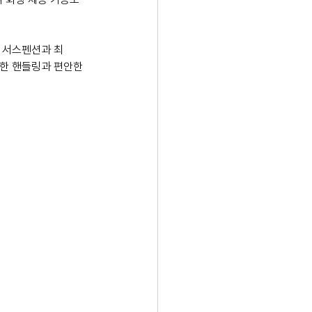
롤 서스펜션과 최
첩한 핸들링과 편안한 