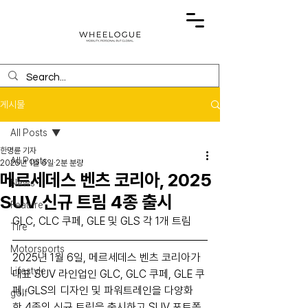
게시물
All Posts
한명륜 기자
All Posts
2025년 1월 6일
2분 분량
메르세데스 벤츠 코리아, 2025
News
SUV 신규 트림 4종 출시
Feature
GLC, CLC 쿠페, GLE 및 GLS 각 1개 트림
Tire
Motorsports
2025년 1월 6일, 메르세데스 벤츠 코리아가 
Lifestyle
대표 SUV 라인업인 GLC, GLC 쿠페, GLE 쿠
페, GLS의 디자인 및 파워트레인을 다양화
golf
한 4종의 신규 트림을 출시하고 SUV 포트폴