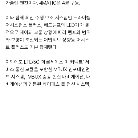
가솔린 엔진이다. 4MATIC은 4륜 구동.
이와 함께 최신 주행 보조 시스템인 드라이빙 
어시스턴스 플러스, 헤드램프의 LED가 개별
적으로 제어돼 교통 상황에 따라 램프의 범위
와 모양이 조절되는 어댑티브 상향등 어시스
트 플러스도 기본 탑재됐다.
이외에도 LTE/5G ‘메르세데스 미 커넥트’ 서
비스 통신 모듈을 포함한 MBUX 인포테인먼
트 시스템,  MBUX 증강 현실 내비게이션, 내
비게이션과 연동된 하이패스 톨 정산 시스템, 
앞좌석 통풍 및 열선 시트, 열선 스티어링 휠, 
앰비언트 라이트, 파노라믹 선루프, 부메스터
® 서라운드 사운드 시스템 등 국내 고객 선호 
사양도 적용된다.
각 차량의 가격 및 제원은 아래와 같다. 보다 
자세한 사항은
 전국 메르세데스-벤츠 코리