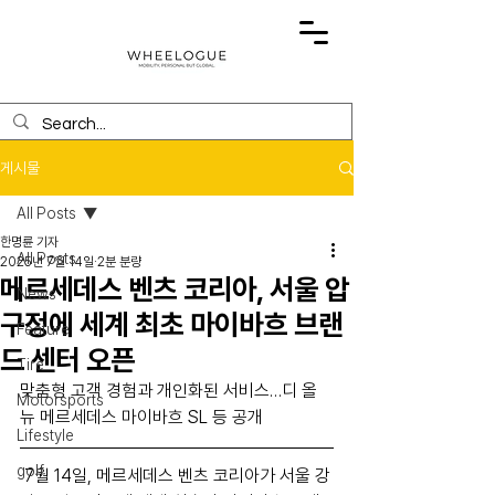
게시물
All Posts
한명륜 기자
All Posts
2025년 7월 14일
2분 분량
메르세데스 벤츠 코리아, 서울 압
News
구정에 세계 최초 마이바흐 브랜
Feature
드 센터 오픈
Tire
맞춤형 고객 경험과 개인화된 서비스…디 올 
Motorsports
뉴 메르세데스 마이바흐 SL 등 공개
Lifestyle
golf
 7월 14일, 메르세데스 벤츠 코리아가 서울 강