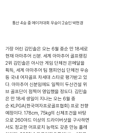
통산 4승 중 메이저대회 우승이 2승인 박현경
가장 어린 김민솔은 오는 6월 중순 만 18세로 
현재 아마추어 신분. 세계 아마추어 골프랭킹 
2위 김민솔은
 아시안 게임 단체전 은메달을 
획득, 세계 아마추어 팀 챔피언십 단체전 우승 
등 국내 여자골프
 차세대 스타로 평가받고 있
다. 아마추어 신분임에도 일찍이 두산건설 위
브 골프단이 점찍어 영입했을 정도다.
 김민솔
은 
만 18세 생일이 지나는 오는 6월 중
순 KLPGA(한국여자프로골프협회) 프로 전향 
예정이다. 178cm, 75kg의 신체조건을 바탕
으로 260야드 이상의 드라이버샷을 구사하면
서도 정교한 어프로치 능력도 갖춘 만능 플레