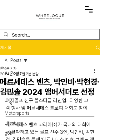
게시물
All Posts
한명륜 기자
All Posts
2024년 3월 7일
2분 분량
메르세데스 벤츠, 박인비∙박현경∙
News
김민솔 2024 앰버서더로 선정
Feature
여자골프 신구 올스타급 라인업…다양한 고
Tire
객 행사 및 메르세데스 트로피 대회도 참여
Motorsports
Lifestyle
메르세데스 벤츠 코리아㈜가 국내외 대회에
서 활약하고 있는 골프 선수 3인, 박인비, 박현
golf
경, 김민솔을 올해 ‘메르세데스 벤츠 브랜드 앰