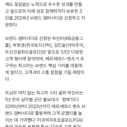
해도 끊임없는 노력으로 우수한 성과를 만들
고 앞으로의 미래 성장 잠재력까지 보유한 3
인을 2024년 브랜드 앰버서더로 선정하고 지
원한다.
브랜드 앰버서더로 선정된 박인비(KB금융그
룹), 박현경(한국토지신탁), 김민솔(아마추어, 
두산건설위브골프단)은 앞으로 1년간 다양한 
고객 행사에 참여하며, 메르세데스-벤츠가 추
구하는 최고라는 브랜드 핵심 가치를 대중에
게 알리고, 고객과의 소통 접점을 가질 예정이
다.
의심의 여지 없는 최고의 스타 골퍼 박인비는 
1년 만의 삼각별 군단 홍보대사  ‘컴백’이다. 
2016년부터 2022년까지 메르세데스 벤츠 브
랜드 앰버서더로 활동하며 고객 로열티를 높
이는 데 기여했다. 미국여자프로골프(LPGA) 
투어 21승을 포함해 통산 27승을 기록 중이