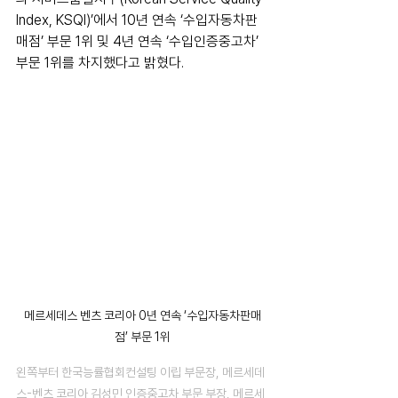
Index, KSQI)’에서 10년 연속 ‘수입자동차판
매점’ 부문 1위 및 4년 연속 ‘수입인증중고차’ 
부문 1위를 차지했다고 밝혔다.
메르세데스 벤츠 코리아 0년 연속 ‘수입자동차판매
점’ 부문 1위
왼쪽부터 
한국능률협회컨설팅 이립 부문장, 메르세데
스-벤츠 코리아 김성민 인증중고차 부문 부장, 메르세