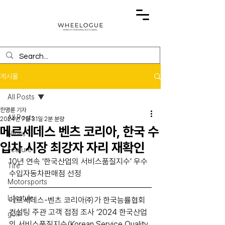
게시물
All Posts
한명륜 기자
All Posts
2024년 7월 31일
2분 분량
메르세데스 벤츠 코리아, 한국 수
News
입차 시장 최강자 자리 재확인
Feature
10년 연속 ‘한국산업의 서비스품질지수’ 우수 
Tire
수입자동차판매점 선정
Motorsports
Lifestyle
메르세데스-벤츠 코리아㈜가 한국능률협회
컨설팅 주관 고객 접점 조사 ‘2024 한국산업
golf
의 서비스품질지수(Korean Service Quality 