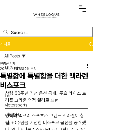
게시물
All Posts
한명륜 기자
All Posts
2023년 11월 3일
2분 분량
특별함에 특별함을 더한 맥라렌
News
비스포크
Feature
창립 60주년 기념 옵션 공개…주요 레이스 트
Tire
리플 크라운 업적 컬러로 표현
Motorsports
Lifestyle
영국의 럭셔리 스포츠카 브랜드 맥라렌이 창
립 60주년을 기념한 비스포크 옵션을 공개했
golf
다. 인디애나폴리스와 모나코 그랑프리, 르망 