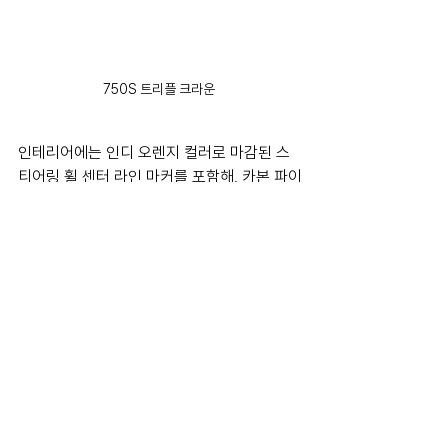
750S 트리플 크라운 
인테리어에는 인디 오렌지 컬러로 마감된 스
티어링 휠 센터 라인 마커를 포함해, 카본 파이
버 소재의 스티어링 휠 옵션도 가능하다. 스티
어링 휠 라인 마커는 맥라렌의 트리플 크라운 
스트라이프가 적용된 확장형 카본 파이버 패
들 쉬프트를 추가할 수 있다.
맥라렌 60주년 기념 비스포크 옵션은 2023
년 11월부터 1년간 맥라렌 신차 구매 시 적용
할 수 있다. 세부 가격은 미정.
motorsports
sportscar
luxurycar
mclaren
gt
leman24h
enduranceracing
artura
mclaren750s
luxurycoupe