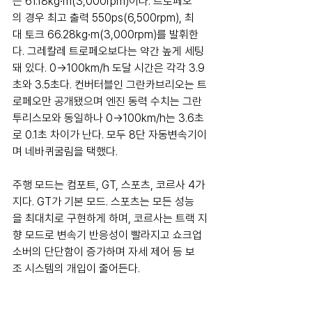
는 61.18kg∙m(3,000rpm)이다. 트로페오
의 경우 최고 출력 550ps(6,500rpm), 최
대 토크 66.28kg∙m(3,000rpm)를 발휘한
다. 그레칼레 트로페오보다는 약간 높게 세팅
돼 있다. 0→100km/h 도달 시간은 각각 3.9
초와 3.5초다. 컨버터블인 그란카브리오는 트
로페오만 공개됐으며 엔진 동력 수치는 그란
투리스모와 동일하나 0→100km/h는 3.6초
로 0.1초 차이가 난다. 모두 8단 자동변속기이
며 네바퀴굴림을 택했다.
주행 모드는 컴포트, GT, 스포츠, 코르사 4가
지다. GT가 기본 모드. 스포츠는 모든 성능
을 최대치로 구현하게 하며, 코르사는 트랙 지
향 모드로 변속기 반응성이 빨라지고 쇼크업
소버의 단단함이 증가하며 자세 제어 등 보
조 시스템의 개입이 줄어든다.