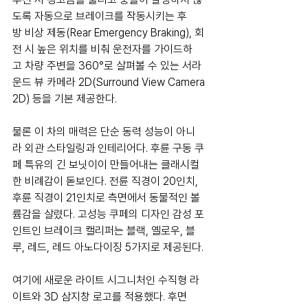
도록 자동으로 브레이크를 작동시키는 후
방 비상 제동(Rear Emergency Braking), 회
전 시 높은 위치를 비춰 운전자를 가이드하
고 차량 주변을 360°로 살펴볼 수 있는 서라
운드 뷰 카메라 2D(Surround View Camera 
2D) 등을 기본 제공한다.
물론 이 차의 매력은 단순 동력 성능이 아니
라 외관 스타일링과 인테리어다. 후륜 구동 쿠
페 특유의 긴 보닛이이 만들어내는 클래시컬
한 비례감이 돋보인다. 전륜 직경이 20인치, 
후륜 직경이 21인치로 측면에서 동물적인 볼
륨감을 살렸다. 고성능 쿠페의 디자인 감성 포
인트인 브레이크 캘리퍼는 블랙, 옐로우, 블
루, 레드, 레드 아노다이징 5가지로 제공된다.
여기에 새로운 라이트 시그니처인 수직형 라
이트와 3D 삼지창 로고를 적용했다. 후면