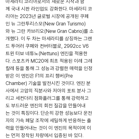
마세라티 코리아로서의 새로운 시작과 함
께 국내 시판 라인업도 강화한다. 마세라티 코
리아는 2023년 글로벌 시장에 공개된 쿠페
인 뉴 그란투리스모(New Gran Turismo)
와 뉴 그란 카브리오(New Gran Cabrio)를 소
개했다. 이 두 차는 마세라티를 상징하는 그랜
드 투어러 쿠페와 컨버터블로, 2992cc V6 
트윈 터보 네튜노(Nettuno) 엔진을 적용한
다. 스포츠카 MC20에 최초 적용된 이레 그레
칼레 등을 통해 그 성능과 강렬한 매력을 인정
받은 이 엔진은 F1의 프리 챔버(Pre 
Chamber) 기술을 발전시킨 것이다. 엔진 분
사에서 고압의 직분사와 저아의 포트 분사 그
리고 세컨더리 점화플러그를 통해 강력하고
도 부드러운 엔진의 회전 질감을 만들어내
는 것이 특징이다. 단순히 강한 성능보다 운전
자의 가속 페달 조작에 세밀하게 반응하는 출
력을 만들어내는 것이 이 엔진의 목적이며 이
는 먼저 장착된 차량에서 입증된 바 있다. 