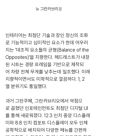
뉴 그란카브리오
인테리어는 최첨단 기술과 장인 정신의 조화
로 기능적이고 심미적인 요소가 한데 어우러
지는 ‘대조적 요소들의 균형(Balance of the 
Opposites)’을 지향한다. 헤드레스트가 내장
된 시트는 경량 프레임을 기반으로 제작되
어 차량 전체 무게를 낮추는데 일조했다. 미래
지향적이면서도 미학적으로 깔끔하다. 1, 2
열 분위기도 통일했다.
과거 그란쿠페, 그란카브리오에서 약점으
로 꼽혔던 인포테인먼트도 최첨단 디지털 UI 
를 통해 새로워졌다. 12.3 인치 중앙 디스플레
이와 8.8 인치 컴포트 디스플레이 모두 인체
공학적으로 배치되어 다양한 메뉴를 간편하