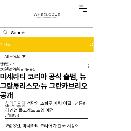
게시물
All Posts
한명륜 기자
All Posts
2024년 7월 3일
1분 분량
마세라티 코리아 공식 출범, 뉴
News
그란투리스모∙뉴 그란카브리오
Feature
공개
Tire
헤리티지와 첨단의 조화로 매력 어필…전동화 
Motorsports
라인업 폴고레도 도입 예정
Lifestyle
golf
7월 3일, 마세라티 코리아가 한국 시장에